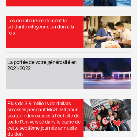
Les donateurs renforcent la
solidarité citoyenne un don à la
fois
La portée de votre générosité en
2021-2022
Plus de 3,9 millions de dollars
amassés pendant McGill24 pour
soutenir des causes à l’échelle de
toute l’Université dans le cadre de
cette septième journée annuelle
du don