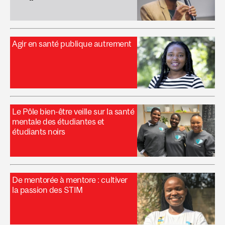
Agir en santé publique autrement
Le Pôle bien-être veille sur la santé
mentale des étudiantes et
étudiants noirs
De mentorée à mentore : cultiver
la passion des STIM