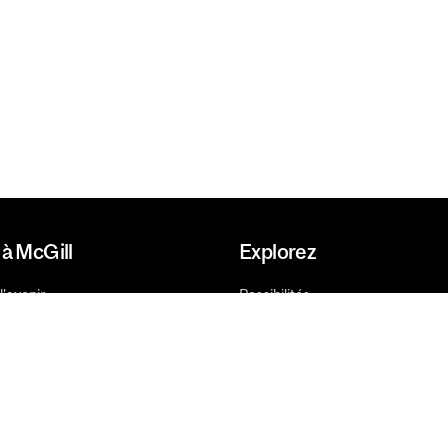
à McGill
Explorez
l'avenir
Possibilités
de dons
Recherche
os
Innovation
Avenir
Facultés, écoles et unités