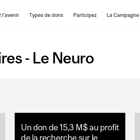
 l'avenir
Types de dons
Participez
La Campagne
ires - Le Neuro
Un don de 15,3 M$ au profit
de la recherche sur le