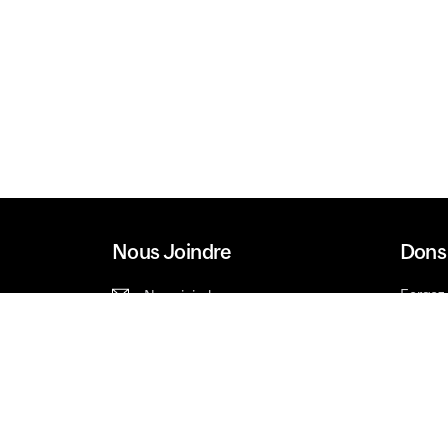
Nous Joindre
Dons 
Forgez 
Nous joindre
Types 
514.398.5000
À prop
1.800.567.5175
Avancement universitaire
1430 rue Peel