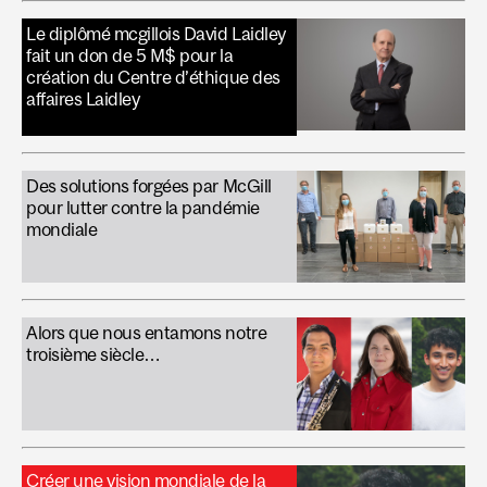
Le diplômé mcgillois David Laidley
fait un don de 5 M$ pour la
création du Centre d’éthique des
affaires Laidley
Des solutions forgées par McGill
pour lutter contre la pandémie
mondiale
Alors que nous entamons notre
troisième siècle…
Créer une vision mondiale de la