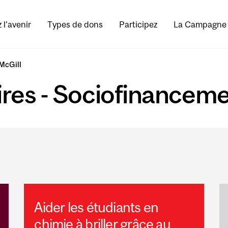
 l'avenir
Types de dons
Participez
La Campagne
McGill
oires - Sociofinancem
Aider les étudiants en
chimie à briller grâce au