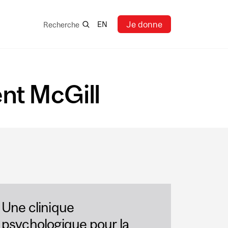
Recherche
Je donne
EN
Recherche
ent McGill
Une clinique
psychologique pour la