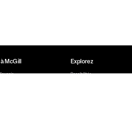
à McGill
Explorez
l'avenir
Possibilités
de dons
Recherche
os
Innovation
Avenir
Facultés, écoles et unités