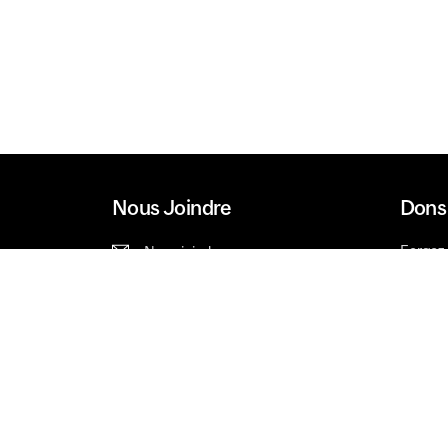
Nous Joindre
Dons 
Forgez 
Nous joindre
Types 
514.398.5000
À prop
1.800.567.5175
Avancement universitaire
1430 rue Peel
Montréal, QC, H3A 3T3
Itinéraire